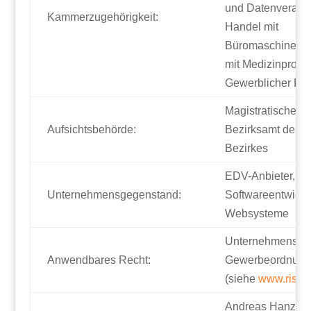
und Datenverarbe
Kammerzugehörigkeit:
Handel mit
Büromaschinen, 
mit Medizinprodu
Gewerblicher Buc
Magistratisches
Aufsichtsbehörde:
Bezirksamt des 9
Bezirkes
EDV-Anbieter,
Unternehmensgegenstand:
Softwareentwick
Websysteme
Unternehmensge
Anwendbares Recht:
Gewerbeordnung
(siehe
www.ris.bk
Andreas Hanzl,