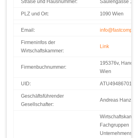
Straße und Hausnummer:
Säulengasse 16/
PLZ und Ort:
1090 Wien
Email:
info@fastcomp.at
Firmeninfos der
Link
Wirtschaftskammer:
195376v, Handels
Firmenbuchnummer:
Wien
UID:
ATU49486701
Geschäftsführender
Andreas Hanzl
Gesellschafter:
Wirtschaftskamm
Fachgruppen
Unternehmensbe